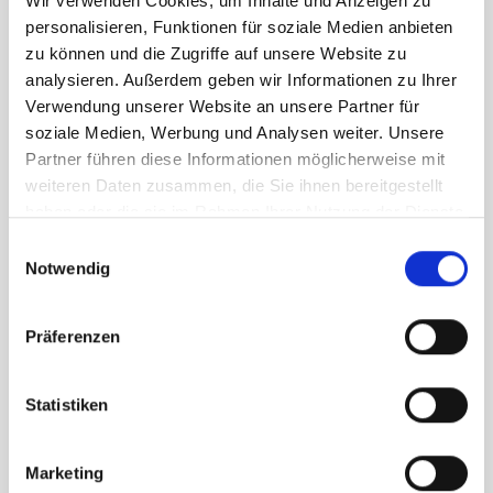
Wir verwenden Cookies, um Inhalte und Anzeigen zu
personalisieren, Funktionen für soziale Medien anbieten
Wir begleiten Deine Baufinanzierung in
zu können und die Zugriffe auf unsere Website zu
Krumbach von A bis Z. Wir helfen Dir die
analysieren. Außerdem geben wir Informationen zu Ihrer
Verwendung unserer Website an unsere Partner für
richtige Bank mit einem angebrachten Zins zu
soziale Medien, Werbung und Analysen weiter. Unsere
finden.
Partner führen diese Informationen möglicherweise mit
weiteren Daten zusammen, die Sie ihnen bereitgestellt
haben oder die sie im Rahmen Ihrer Nutzung der Dienste
gesammelt haben.
Monatliche Rate berechnen
Einwilligungsauswahl
Notwendig
Präferenzen
Statistiken
Marketing