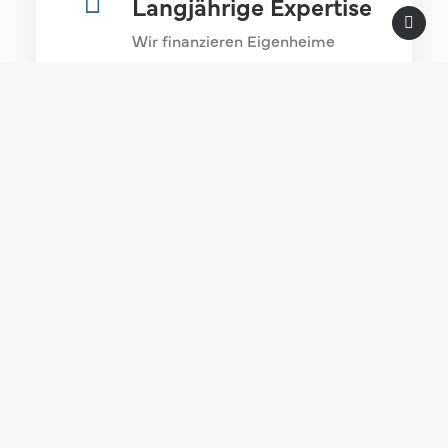
Langjährige Expertise
Wir finanzieren Eigenheime
bereits seit über 10 Jahren. Wir
helfen Dir in Günzburg den
idealen Kredit zu finden.
Uns vertrauen bereits mehr
als 854+ Kunden.