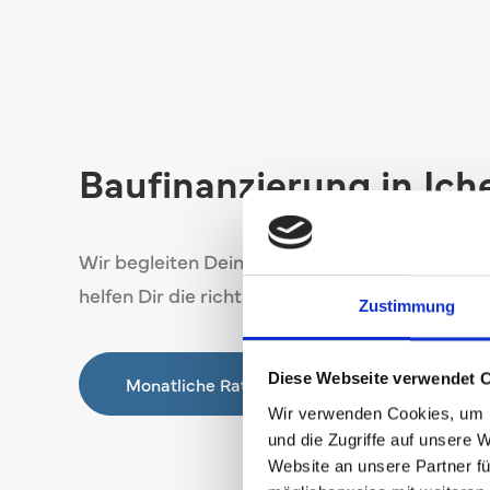
Baufinanzierung in Ic
Wir begleiten Deine Baufinanzierung in Ichenh
helfen Dir die richtige Bank mit einem angebra
Zustimmung
Diese Webseite verwendet 
Monatliche Rate berechnen
Wir verwenden Cookies, um I
und die Zugriffe auf unsere 
Website an unsere Partner fü