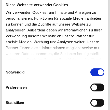
Diese Webseite verwendet Cookies
Bereit, Deine Finanzen
Wir verwenden Cookies, um Inhalte und Anzeigen zu
personalisieren, Funktionen für soziale Medien anbieten
in den Griff
zu können und die Zugriffe auf unsere Website zu
analysieren. Außerdem geben wir Informationen zu Ihrer
zu bekommen?
Verwendung unserer Website an unsere Partner für
soziale Medien, Werbung und Analysen weiter. Unsere
Partner führen diese Informationen möglicherweise mit
weiteren Daten zusammen, die Sie ihnen bereitgestellt
Termin vereinbaren
haben oder die sie im Rahmen Ihrer Nutzung der Dienste
gesammelt haben.
Einwilligungsauswahl
Notwendig
Präferenzen
Beginne ein Gespräch
Statistiken
info@thanner-vm.de