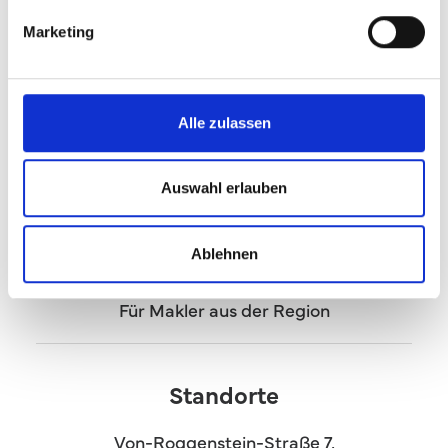
08222/9949986
Marketing
Alle zulassen
Erkunde
Home
Auswahl erlauben
Baufinanzierung
Digitale Selbstauskunft
Ablehnen
Jobangebote
Für Makler aus der Region
Standorte
Von-Roggenstein-Straße 7,