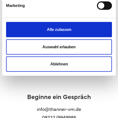
Marketing
Bereit, Deine Finanzen
in den Griff
zu bekommen?
Alle zulassen
Auswahl erlauben
Termin vereinbaren
Ablehnen
Beginne ein Gespräch
info@thanner-vm.de
08222/9949986