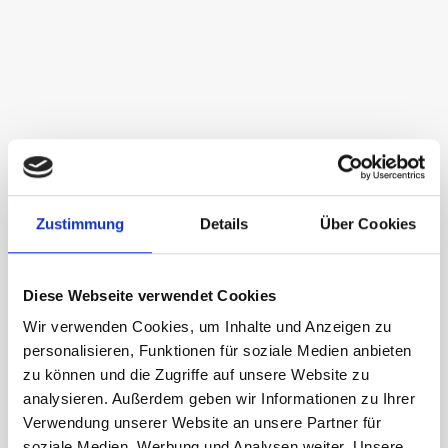
Zustimmung
Details
Über Cookies
Der Traum vom
Eigenheim
Diese Webseite verwendet Cookies
Wir verwenden Cookies, um Inhalte und Anzeigen zu
personalisieren, Funktionen für soziale Medien anbieten
Unser Team aus Finanzexperten steht bereit,
zu können und die Zugriffe auf unsere Website zu
um maßgeschneiderte Lösungen zu
analysieren. Außerdem geben wir Informationen zu Ihrer
entwickeln, die deinen finanziellen Zielen
Verwendung unserer Website an unsere Partner für
soziale Medien, Werbung und Analysen weiter. Unsere