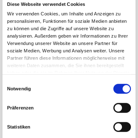
Diese Webseite verwendet Cookies
Wir verwenden Cookies, um Inhalte und Anzeigen zu
personalisieren, Funktionen für soziale Medien anbieten
zu können und die Zugriffe auf unsere Website zu
analysieren. Außerdem geben wir Informationen zu Ihrer
Effektive
Verwendung unserer Website an unsere Partner für
Umschuldung
soziale Medien, Werbung und Analysen weiter. Unsere
Partner führen diese Informationen möglicherweise mit
weiteren Daten zusammen, die Sie ihnen bereitgestellt
haben oder die sie im Rahmen Ihrer Nutzung der Dienste
Vergiss Deinen überteuerten Kredit und lösen
gesammelt haben.
Einwilligungsauswahl
Deine Altlasten durch eine einfache
Notwendig
Umschuldung ab.
Präferenzen
Unverbindliche Zinsen prüfen
Statistiken