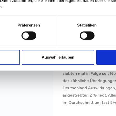
 Daten zusammen, die Sie ihnen bereitgestellt haben oder die s
n.
r 2021? Das fragen uns unsere Kunden jeden Tag.
Präferenzen
Statistiken
Erste Gefahren 
Ländern
Auswahl erlauben
Großbritannien erhöhte erst
siebten mal in Folge seit N
dazu ähnliche Überlegungen.
Deutschland Auswirkungen, 
angestrebten 2 % liegt. All
im Durchschnitt um fast 5%