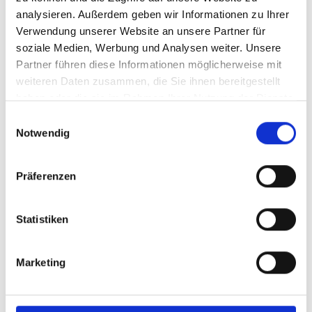
Baufinanzierung
analysieren. Außerdem geben wir Informationen zu Ihrer
Digitale Selbstauskunft
Verwendung unserer Website an unsere Partner für
soziale Medien, Werbung und Analysen weiter. Unsere
Jobangebote
Partner führen diese Informationen möglicherweise mit
Für Makler aus der Region
weiteren Daten zusammen, die Sie ihnen bereitgestellt
haben oder die sie im Rahmen Ihrer Nutzung der Dienste
gesammelt haben.
Einwilligungsauswahl
Standorte
Notwendig
Von-Roggenstein-Straße 7,
Präferenzen
89358 Kammeltal-Wettenhausen
Statistiken
Verbinde Dich
Marketing