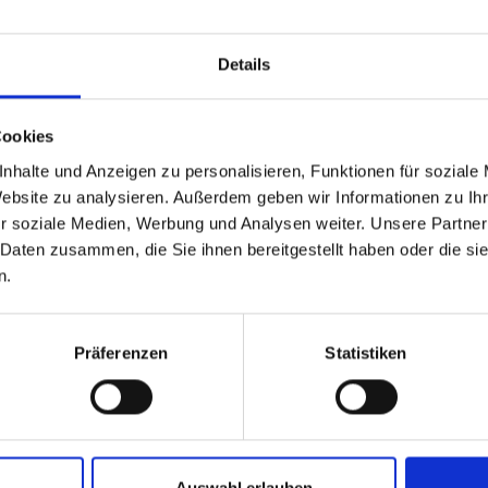
Termin vereinbaren
Details
Cookies
nhalte und Anzeigen zu personalisieren, Funktionen für soziale
Erkunde
Standorte
Website zu analysieren. Außerdem geben wir Informationen zu I
r soziale Medien, Werbung und Analysen weiter. Unsere Partner
Home
Von-Roggenstein
 Daten zusammen, die Sie ihnen bereitgestellt haben oder die s
Baufinanzierung
89358 Kammelt
n.
Digitale Selbstauskunft
Jobangebote
Präferenzen
Statistiken
Für Makler aus der Region
Auswahl erlauben