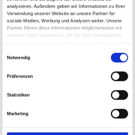
Baufinanzierung
analysieren. Außerdem geben wir Informationen zu Ihrer
Digitale Selbstauskunft
Verwendung unserer Website an unsere Partner für
soziale Medien, Werbung und Analysen weiter. Unsere
Jobangebote
Partner führen diese Informationen möglicherweise mit
Für Makler aus der Region
weiteren Daten zusammen, die Sie ihnen bereitgestellt
haben oder die sie im Rahmen Ihrer Nutzung der Dienste
gesammelt haben.
Einwilligungsauswahl
Standorte
Notwendig
Von-Roggenstein-Straße 7,
Präferenzen
89358 Kammeltal-Wettenhausen
Statistiken
Verbinde Dich
Marketing